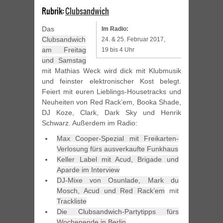
Rubrik:
Clubsandwich
Das
Im Radio:
Clubsandwich
24. & 25. Februar 2017,
am Freitag
19 bis 4 Uhr
und Samstag
mit Mathias Weck wird dick mit Klubmusik
und feinster elektronischer Kost belegt.
Feiert mit euren Lieblings-Housetracks und
Neuheiten von Red Rack’em, Booka Shade,
DJ Koze, Clark, Dark Sky und Henrik
Schwarz. Außerdem im Radio:
Max Cooper-Spezial mit Freikarten-
Verlosung fürs ausverkaufte Funkhaus
Keller Label mit Acud, Brigade und
Aparde im Interview
DJ-Mixe von Osunlade, Mark du
Mosch, Acud und Red Rack’em
mit
Trackliste
Die Clubsandwich-Partytipps fürs
Wochenende in Berlin