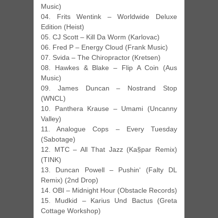
Music)
04. Frits Wentink – Worldwide Deluxe
Edition (Heist)
05. CJ Scott – Kill Da Worm (Karlovac)
06. Fred P – Energy Cloud (Frank Music)
07. Svida – The Chiropractor (Kretsen)
08. Hawkes & Blake – Flip A Coin (Aus
Music)
09. James Duncan – Nostrand Stop
(WNCL)
10. Panthera Krause – Umami (Uncanny
Valley)
11. Analogue Cops – Every Tuesday
(Sabotage)
12. MTC – All That Jazz (Ka§par Remix)
(TINK)
13. Duncan Powell – Pushin‘ (Falty DL
Remix) (2nd Drop)
14. OBI – Midnight Hour (Obstacle Records)
15. Mudkid – Karius Und Bactus (Greta
Cottage Workshop)