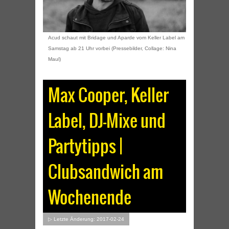
Acud schaut mit Bridage und Aparde vom Keller Label am
Samstag ab 21 Uhr vorbei (Pressebilder, Collage: Nina
Maul)
Max Cooper, Keller
Label, DJ-Mixe und
Partytipps |
Clubsandwich am
Wochenende
▷ Letzte Änderung: 2017-02-24