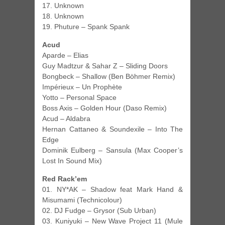
17. Unknown
18. Unknown
19. Phuture – Spank Spank
Acud
Aparde – Elias
Guy Madtzur & Sahar Z – Sliding Doors
Bongbeck – Shallow (Ben Böhmer Remix)
Impérieux – Un Prophète
Yotto – Personal Space
Boss Axis – Golden Hour (Daso Remix)
Acud – Aldabra
Hernan Cattaneo & Soundexile – Into The
Edge
Dominik Eulberg – Sansula (Max Cooper’s
Lost In Sound Mix)
Red Rack’em
01. NY*AK – Shadow feat Mark Hand &
Misumami (Technicolour)
02. DJ Fudge – Grysor (Sub Urban)
03. Kuniyuki – New Wave Project 11 (Mule