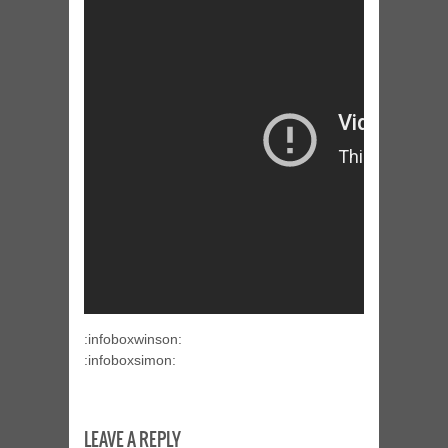
:infoboxwinson:
:infoboxsimon:
LEAVE A REPLY