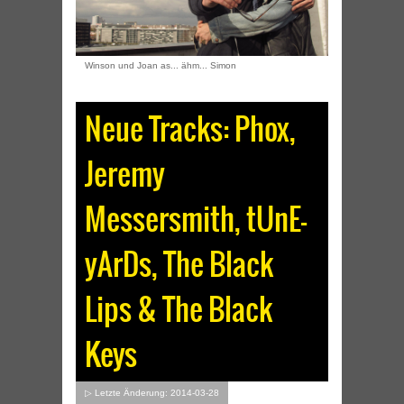
Winson und Joan as... ähm... Simon
Neue Tracks: Phox,
Jeremy
Messersmith, tUnE-
yArDs, The Black
Lips & The Black
Keys
▷ Letzte Änderung: 2014-03-28