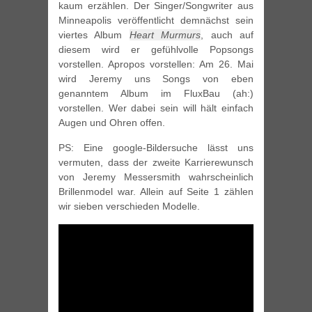
kaum erzählen. Der Singer/Songwriter aus
Minneapolis veröffentlicht demnächst sein
viertes Album
Heart Murmurs
, auch auf
diesem wird er gefühlvolle Popsongs
vorstellen. Apropos vorstellen: Am 26. Mai
wird Jeremy uns Songs von eben
genanntem Album im FluxBau (ah:)
vorstellen. Wer dabei sein will hält einfach
Augen und Ohren offen.
PS: Eine google-Bildersuche lässt uns
vermuten, dass der zweite Karrierewunsch
von Jeremy Messersmith wahrscheinlich
Brillenmodel war. Allein auf Seite 1 zählen
wir sieben verschieden Modelle.