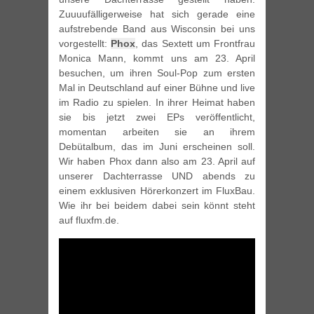
Zuuuufälligerweise hat sich gerade eine
aufstrebende Band aus Wisconsin bei uns
vorgestellt:
Phox
, das Sextett um Frontfrau
Monica Mann, kommt uns am 23. April
besuchen, um ihren Soul-Pop zum ersten
Mal in Deutschland auf einer Bühne und live
im Radio zu spielen. In ihrer Heimat haben
sie bis jetzt zwei EPs veröffentlicht,
momentan arbeiten sie an ihrem
Debütalbum, das im Juni erscheinen soll.
Wir haben Phox dann also am 23. April auf
unserer Dachterrasse UND abends zu
einem exklusiven Hörerkonzert im FluxBau.
Wie ihr bei beidem dabei sein könnt steht
auf fluxfm.de.