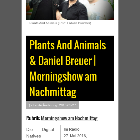
Plants And Animals (Foto: Fabian Broicher)
Plants And Animals
& Daniel Breuer |
Morningshow am
Nachmittag
▷ Letzte Änderung: 2016-05-27
Rubrik:
Morningshow am Nachmittag
Die Digital
Im Radio:
Natives
27. Mai 2016,