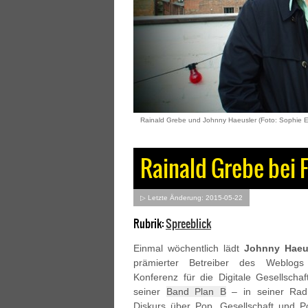
Rainald Grebe und Johnny Haeusler (Foto: Sophie E
Rainald Grebe bei 
▷ Letzte Änderung: 2015-05-22
Rubrik:
Spreeblick
Einmal wöchentlich lädt
Johnny Haeu
prämierter Betreiber des Weblo
Konferenz für die Digitale Gesellscha
seiner
Band Plan B
– in seiner Rad
Diskurs über Pop, Gesellschaft und Po