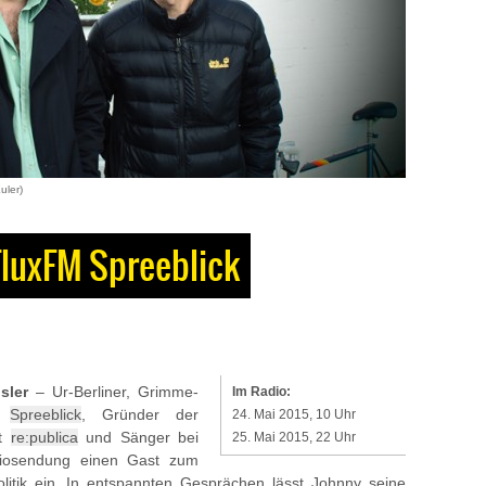
uler)
FluxFM Spreeblick
sler
– Ur-Berliner, Grimme-
Im Radio:
gs
Spreeblick
, Gründer der
24. Mai 2015, 10 Uhr
ft
re:publica
und Sänger bei
25. Mai 2015, 22 Uhr
iosendung einen Gast zum
litik ein. In entspannten Gesprächen lässt Johnny seine