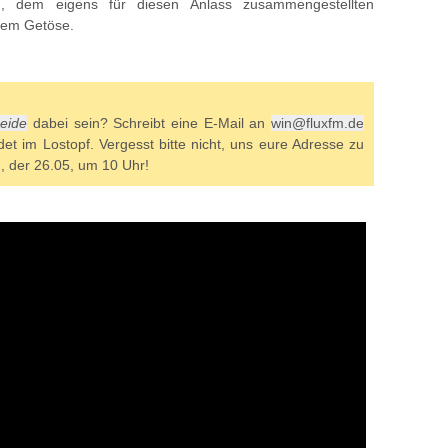
n, dem eigens für diesen Anlass zusammengestellten
ßem Getöse.
]
eide
dabei sein? Schreibt eine E-Mail an
win@fluxfm.de
det im Lostopf. Vergesst bitte nicht, uns eure Adresse zu
g, der 26.05, um 10 Uhr!