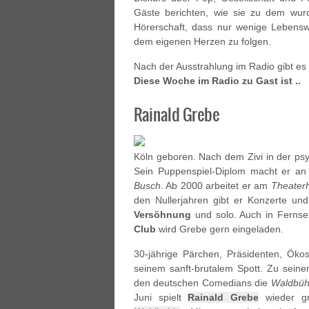
Gäste berichten, wie sie zu dem wur
Hörerschaft, dass nur wenige Lebensw
dem eigenen Herzen zu folgen.
Nach der Ausstrahlung im Radio gibt e
Diese Woche im Radio zu Gast ist ..
Rainald Grebe
Köln geboren. Nach dem Zivi in der psyc
Sein Puppenspiel-Diplom macht er a
Busch
. Ab 2000 arbeitet er am
Theater
den Nullerjahren gibt er Konzerte und 
Versöhnung
und solo. Auch in Ferns
Club
wird Grebe gern eingeladen.
30-jährige Pärchen, Präsidenten, Ökos,
seinem sanft-brutalem Spott. Zu seinem
den deutschen Comedians die
Waldbü
Juni spielt
Rainald Grebe
wieder g