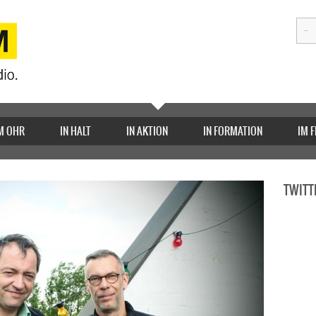
M OHR
IN HALT
IN AKTION
IN FORMATION
IM 
TWITT