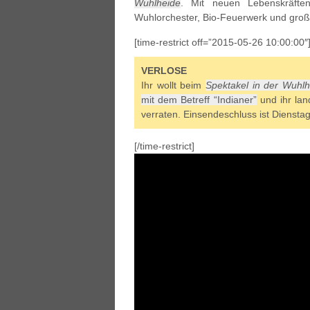
Wuhlheide
. Mit neuen Lebenskräfte
Wuhlorchester, Bio-Feuerwerk und gro
[time-restrict off=”2015-05-26 10:00:00″
VERLOSE
Ihr wollt beim
Spektakel in der Wuhlh
mit dem Betreff “Indianer”
und ihr lan
verraten. Einsendeschluss ist Diensta
[/time-restrict]