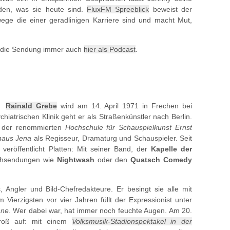
den, was sie heute sind.
FluxFM Spreeblick
beweist der
ege die einer geradlinigen Karriere sind und macht Mut,
s die Sendung immer auch
hier als Podcast
.
Rainald Grebe
wird am 14. April 1971 in Frechen bei
hiatrischen Klinik geht er als Straßenkünstler nach Berlin.
n der renommierten
Hochschule für Schauspielkunst Ernst
haus Jena
als Regisseur, Dramaturg und Schauspieler. Seit
veröffentlicht Platten: Mit seiner Band, der
Kapelle der
ehsendungen wie
Nightwash
oder den
Quatsch Comedy
 Angler und Bild-Chefredakteure. Er besingt sie alle mit
 Vierzigsten vor vier Jahren füllt der Expressionist unter
hne
. Wer dabei war, hat immer noch feuchte Augen. Am 20.
roß auf: mit einem
Volksmusik-Stadionspektakel in der