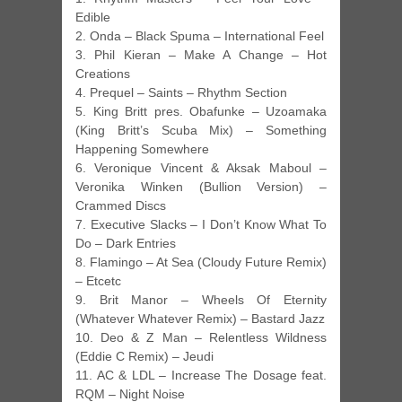
Edible
2. Onda – Black Spuma – International Feel
3. Phil Kieran – Make A Change – Hot
Creations
4. Prequel – Saints – Rhythm Section
5. King Britt pres. Obafunke – Uzoamaka
(King Britt’s Scuba Mix) – Something
Happening Somewhere
6. Veronique Vincent & Aksak Maboul –
Veronika Winken (Bullion Version) –
Crammed Discs
7. Executive Slacks – I Don’t Know What To
Do – Dark Entries
8. Flamingo – At Sea (Cloudy Future Remix)
– Etcetc
9. Brit Manor – Wheels Of Eternity
(Whatever Whatever Remix) – Bastard Jazz
10. Deo & Z Man – Relentless Wildness
(Eddie C Remix) – Jeudi
11. AC & LDL – Increase The Dosage feat.
RQM – Night Noise