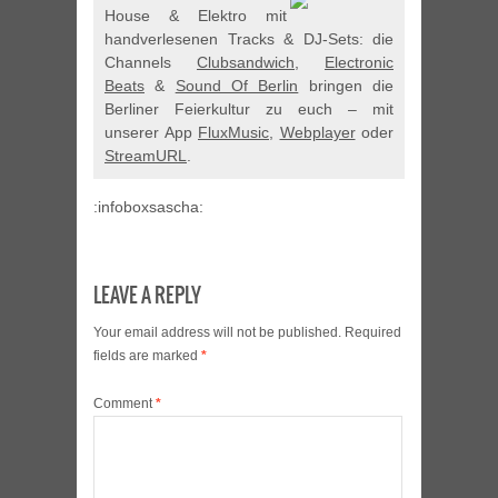
House & Elektro mit
handverlesenen Tracks & DJ-Sets: die
Channels
Clubsandwich
,
Electronic
Beats
&
Sound Of Berlin
bringen die
Berliner Feierkultur zu euch – mit
unserer App
FluxMusic
,
Webplayer
oder
StreamURL
.
:infoboxsascha:
LEAVE A REPLY
Your email address will not be published.
Required
fields are marked
*
Comment
*