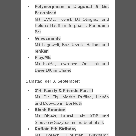
Polymorphism x Diagonal & Get
Perlonized
Mit EVOL, Powell, DJ Stingray und
Helena Hauff im Berghain / Panorama
Bar
Griessmühle
Mit Legowelt, Baz Reznik, Hellboii und
renKen
Play.ME
Mit Isolée, Lawrence, Om Unit und
Dave DK im Chalet
Samstag, der 3. September:
3’Hi Family & Friends Part III
Mit Dis Fig, Mathis Ruffing, Linnéa
und Doowap im Bei Ruth
Blank Rotation
Mit Objekt, Laurel Halo, XDB und
Steevio & Suzybee im ://about blank
Koffäin 5th Birthday
Mit Breach, Christian Burkhardt,