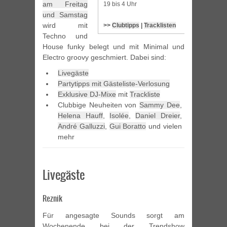
am Freitag
19 bis 4 Uhr
und Samstag
wird mit
>>
Clubtipps
|
Tracklisten
Techno und
House funky belegt und mit Minimal und
Electro groovy geschmiert. Dabei sind:
Livegäste
Partytipps mit Gästeliste-Verlosung
Exklusive DJ-Mixe
mit
Trackliste
Clubbige Neuheiten von
Sammy Dee
,
Helena Hauff
,
Isolée
,
Daniel Dreier
,
André Galluzzi
,
Gui Boratto
und vielen
mehr
Livegäste
Reznik
Für angesagte Sounds sorgt am
Wochenende bei der Trendshow