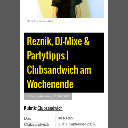
Reznik (Pressefoto)
Reznik, DJ-Mixe &
Partytipps |
Clubsandwich am
Wochenende
▷ Letzte Änderung: 2016-09-01
Rubrik:
Clubsandwich
Das
Im Radio:
Clubsandwich
2. & 3. September 2016,