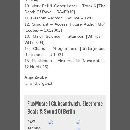
10. Mark Fell & Gabor Lazar – Track 6 [The
Death Of Rave – RAVE010]
11. Gescom – Motor1 [Source – 1243]
12. Simulant – Access Future Audio (Mix)
[Scopex – SX12002]
13. Minor Science – Glamour [Whities –
WHYT004]
14. Chaos – Afrogermanic [Underground
Resistance – UR-021]
15. Plastikman – Elektrostatik [NovaMute –
12 NoMu 25]
Anja Zaube
… wird ergänzt!
FluxMusic | Clubsandwich, Electronic
Beats & Sound Of Berlin
24/7
Techno,