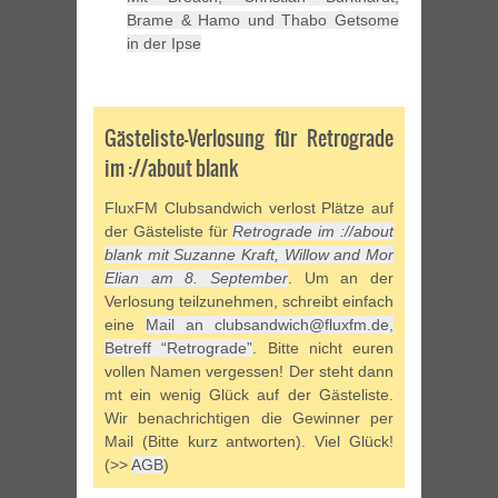
Brame & Hamo und Thabo Getsome
in der Ipse
Gästeliste-Verlosung für Retrograde
im ://about blank
FluxFM Clubsandwich verlost Plätze auf
der Gästeliste für
Retrograde im ://about
blank mit Suzanne Kraft, Willow and Mor
Elian am 8. September
. Um an der
Verlosung teilzunehmen, schreibt einfach
eine
Mail an clubsandwich@fluxfm.de,
Betreff “Retrograde”
. Bitte nicht euren
vollen Namen vergessen! Der steht dann
mt ein wenig Glück auf der Gästeliste.
Wir benachrichtigen die Gewinner per
Mail (Bitte kurz antworten). Viel Glück!
(>>
AGB
)