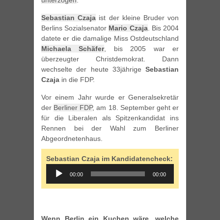
unterzogen
.
Sebastian Czaja
ist der kleine Bruder von
Berlins Sozialsenator
Mario Czaja
. Bis 2004
datete er die damalige Miss Ostdeutschland
Michaela Schäfer
, bis 2005 war er
überzeugter Christdemokrat. Dann
wechselte der heute 33jährige
Sebastian
Czaja
in die FDP.
Vor einem Jahr wurde er Generalsekretär
der
Berliner FDP
, am 18. September geht er
für die Liberalen als Spitzenkandidat ins
Rennen bei der Wahl zum Berliner
Abgeordnetenhaus.
Sebastian Czaja im Kandidatencheck:
Audio
00:00
00:00
Player
Wenn Berlin ein Kuchen wäre, welche