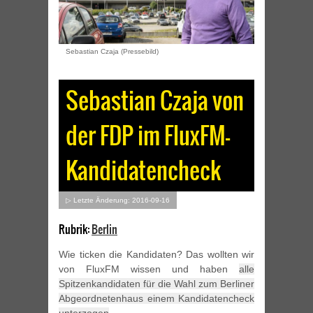
Sebastian Czaja (Pressebild)
Sebastian Czaja von
der FDP im FluxFM-
Kandidatencheck
▷ Letzte Änderung: 2016-09-16
Rubrik:
Berlin
Wie ticken die Kandidaten? Das wollten wir
von FluxFM wissen und haben
alle
Spitzenkandidaten für die Wahl zum Berliner
Abgeordnetenhaus einem Kandidatencheck