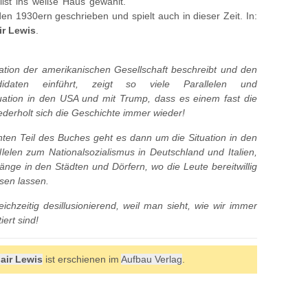
ist ins weiße Haus gewählt.
en 1930ern geschrieben und spielt auch in dieser Zeit. In:
ir Lewis
.
uation der amerikanischen Gesellschaft beschreibt und den
ndidaten einführt, zeigt so viele Parallelen und
uation in den USA und mit Trump, dass es einem fast die
ederholt sich die Geschichte immer wieder!
nten Teil des Buches geht es dann um die Situation in den
elen zum Nationalsozialismus in Deutschland und Italien,
ge in den Städten und Dörfern, wo die Leute bereitwillig
sen lassen.
eichzeitig desillusionierend, weil man sieht, wie wir immer
ert sind!
lair Lewis
ist erschienen im
Aufbau Verlag
.
]