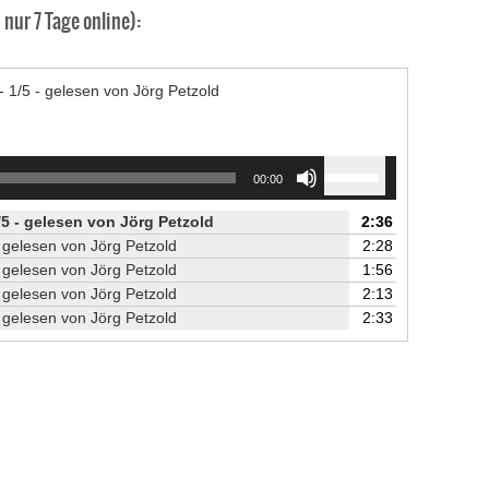
nur 7 Tage online):
 - 1/5 - gelesen von Jörg Petzold
Use
00:00
Up/Down
Arrow
/5 - gelesen von Jörg Petzold
2:36
keys
 - gelesen von Jörg Petzold
2:28
to
 - gelesen von Jörg Petzold
1:56
increase
 - gelesen von Jörg Petzold
2:13
or
 - gelesen von Jörg Petzold
2:33
decrease
volume.