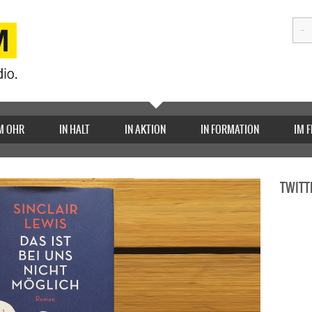
M OHR
IN HALT
IN AKTION
IN FORMATION
IM 
TWITT