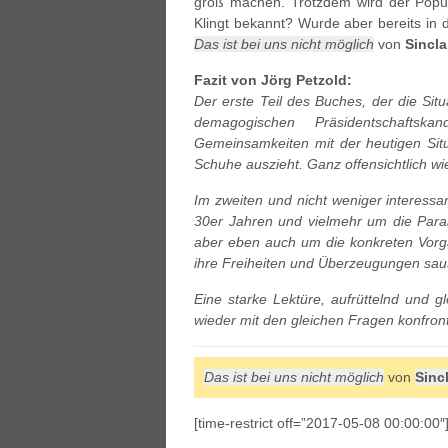
groß machen. Trotzdem wird der Popul
Klingt bekannt? Wurde aber bereits in d
Das ist bei uns nicht möglich
von
Sincla
Fazit von Jörg Petzold:
Der erste Teil des Buches, der die Sit
demagogischen Präsidentschaftska
Gemeinsamkeiten mit der heutigen Sit
Schuhe auszieht. Ganz offensichtlich wi
Im zweiten und nicht weniger interessa
30er Jahren und vielmehr um die Parall
aber eben auch um die konkreten Vorgän
ihre Freiheiten und Überzeugungen sau
Eine starke Lektüre, aufrüttelnd und gl
wieder mit den gleichen Fragen konfronti
Das ist bei uns nicht möglich
von
Sinc
[time-restrict off=”2017-05-08 00:00:00″