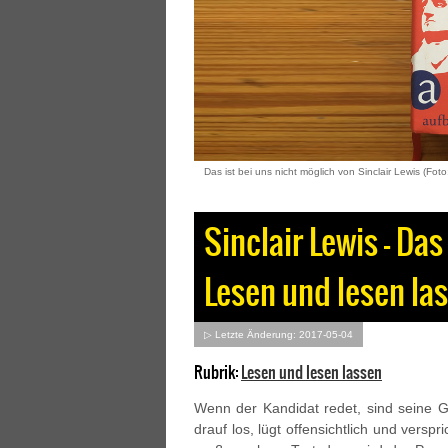
Das ist bei uns nicht möglich von Sinclair Lewis (Foto
Sinclair Lewis – Das
Lesen und lesen la
▷ Letzte Änderung: 2017-05-04
Rubrik:
Lesen und lesen lassen
Wenn der Kandidat redet, sind seine G
drauf los, lügt offensichtlich und versp