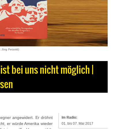
: Jörg Petzold)
 ist bei uns nicht möglich |
ssen
egner angewidert. Er dröhnt
Im Radio:
richt, er würde Amerika wieder
01. bis 07. Mai 2017