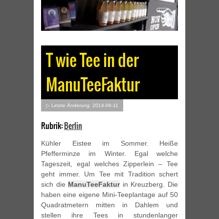
T wie Tee in der
ManuTeeFaktur
▷ Letzte Änderung: 2014-06-11
Rubrik:
Berlin
Kühler Eistee im Sommer. Heiße
Pfefferminze im Winter. Egal welche
Tageszeit, egal welches Zipperlein – Tee
geht immer. Um Tee mit Tradition schert
sich die
ManuTeeFaktur
in Kreuzberg. Die
haben eine eigene Mini-Teeplantage auf 50
Quadratmetern mitten in Dahlem und
stellen ihre Tees in stundenlanger