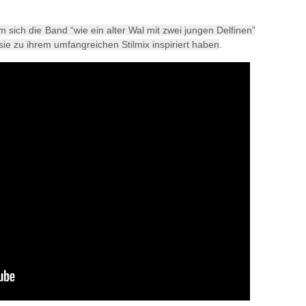
m sich die Band “wie ein alter Wal mit zwei jungen Delfinen”
sie zu ihrem umfangreichen Stilmix inspiriert haben
.