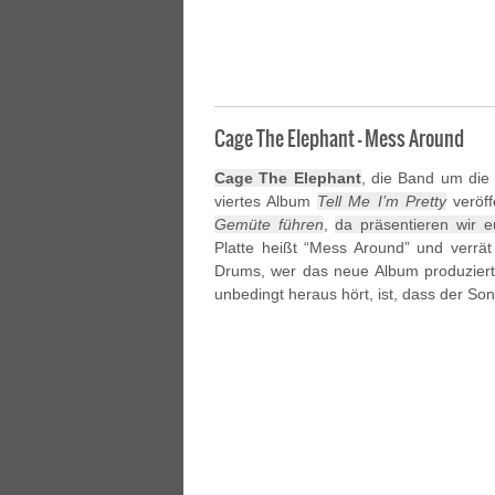
Cage The Elephant – Mess Around
Cage The Elephant
, die Band um die
viertes Album
Tell Me I’m Pretty
veröff
Gemüte führen
,
da präsentieren wir 
Platte heißt “Mess Around” und verrät
Drums, wer das neue Album produzier
unbedingt heraus hört, ist, dass der So