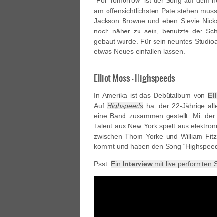
“For Tomorrow” ist der Song auf dem 
am offensichtlichsten Pate stehen muss
Jackson Browne und eben Stevie Nick
noch näher zu sein, benutzte der S
gebaut wurde. Für sein neuntes Studi
etwas Neues einfallen lassen.
Elliot Moss – Highspeeds
In Amerika ist das Debütalbum von
El
Auf
Highspeeds
hat der 22-Jährige all
eine Band zusammen gestellt. Mit der
Talent aus New York spielt aus elektro
zwischen Thom Yorke und William Fitz
kommt und haben den Song “Highspeeds” 
Psst:
Ein
Interview
mit live performten 