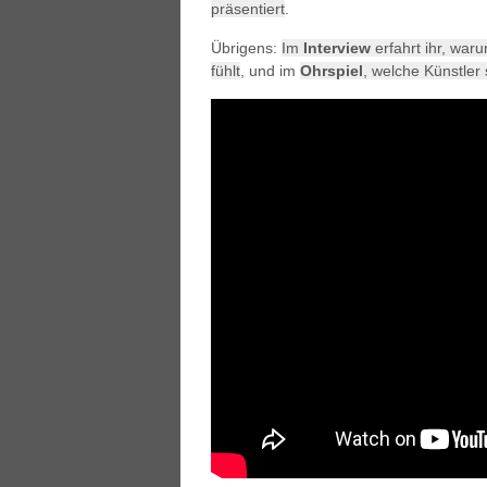
präsentiert
.
Übrigens:
Im
Interview
erfahrt ihr, waru
fühlt
, und im
Ohrspiel
, welche Künstler 