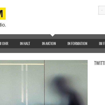
M OHR
IN HALT
IN AKTION
IN FORMATION
IM 
TWITT