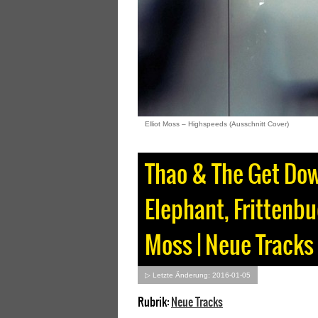
Elliot Moss – Highspeeds (Ausschnitt Cover)
Thao & The Get Do
Elephant, Frittenbu
Moss | Neue Tracks
▷ Letzte Änderung: 2016-01-05
Rubrik:
Neue Tracks