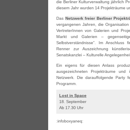
die Berliner Kulturverwaltung jährlich P
diesem Jahr wurden 14 Projekträume und
Das
Netzwerk freier Berliner Projekt
vergangenen Jahren, die Organisation d
VertreterInnen von Galerien und Proj
Markt und Galerien – gegenseiti
Selbstverständnisse”. Im Anschluss f
Renner zur Auszeichnung künstleris
Senatskanzlei ‒ Kulturelle Angelegenheit
Ein eigens für diesen Anlass produz
ausgezeichneten Projekträume und ini
Netzwerk. Die darauffolgende Party fei
Programm.
Lost in Space
18. September
Ab 17.30 Uhr
:infoboxyaneq: