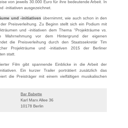
reise von jeweils 30.000 Euro für ihre bedeutende Arbeit. In
 -initiativen ausgezeichnet.
räume und -initiativen
übernimmt, wie auch schon in den
er Preisverleihung. Zu Beginn stellt sich ein Podium mit
ekträumen und -initiativen dem Thema “Projekträume vs.
ge Wahrnehmung vor dem Hintergrund der eigenen
indet die Preisverleihung durch den Staatssekretär Tim
cher Projekträume und -initiativen 2015 der Berliner
en statt.
ierter Film gibt spannende Einblicke in die Arbeit der
tiativen. Ein kurzer Trailer porträtiert zusätzlich das
ert die Preisträger mit einem vielfältigen musikalischen
Bar Babette
Karl Marx Allee 36
10178 Berlin