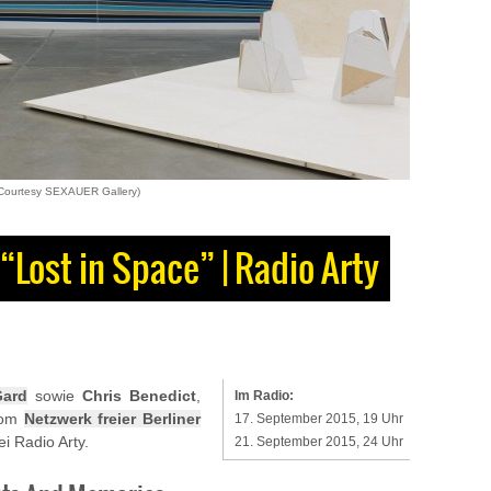
, Courtesy SEXAUER Gallery)
Lost in Space” | Radio Arty
Gard
sowie
Chris Benedict
,
Im Radio:
om
Netzwerk freier Berliner
17. September 2015, 19 Uhr
i Radio Arty.
21. September 2015, 24 Uhr