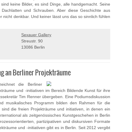
sind keine Bilder, es sind Dinge, alle handgemacht. Seine
, Dachlatten und Schrauben. Aber diese Geschichte aus
er nicht denkbar. Und keiner lässt uns das so sinnlich fühlen
Sexauer Gallery
Streustr. 90
13086 Berlin
ung an Berliner Projekträume
ichnet die Berliner
träume und -initiativen im Bereich Bildende Kunst für ihre
atssekretär Tim Renner übergeben. Eine Podiumsdiskussion
s und musikalisches Programm bilden den Rahmen für die
 sind die freien Projekträume und initiativen, in denen ein
international als zeitgenössisches Kunstgeschehen in Berlin
zessorientierten, partizipativen und diskursiven Formate
kträume und -initiativen gibt es in Berlin. Seit 2012 vergibt