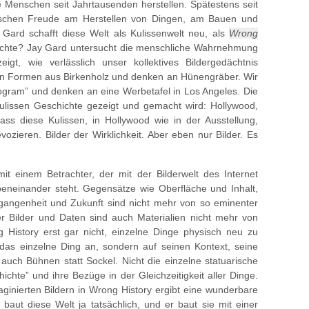
e Menschen seit Jahrtausenden herstellen. Spätestens seit
schen Freude am Herstellen von Dingen, am Bauen und
Gard schafft diese Welt als Kulissenwelt neu, als
Wrong
chichte? Jay Gard untersucht die menschliche Wahrnehmung
zeigt, wie verlässlich unser kollektives Bildergedächtnis
chen Formen aus Birkenholz und denken an Hünengräber. Wir
ogram” und denken an eine Werbetafel in Los Angeles. Die
Kulissen Geschichte gezeigt und gemacht wird: Hollywood,
ass diese Kulissen, in Hollywood wie in der Ausstellung,
vozieren. Bilder der Wirklichkeit. Aber eben nur Bilder. Es
it einem Betrachter, der mit der Bilderwelt des Internet
 nebeneinander steht. Gegensätze wie Oberfläche und Inhalt,
rgangenheit und Zukunft sind nicht mehr von so eminenter
er Bilder und Daten sind auch Materialien nicht mehr von
 History erst gar nicht, einzelne Dinge physisch neu zu
das einzelne Ding an, sondern auf seinen Kontext, seine
ch Bühnen statt Sockel. Nicht die einzelne statuarische
hichte” und ihre Bezüge in der Gleichzeitigkeit aller Dinge.
ginierten Bildern in Wrong History ergibt eine wunderbare
 baut diese Welt ja tatsächlich, und er baut sie mit einer