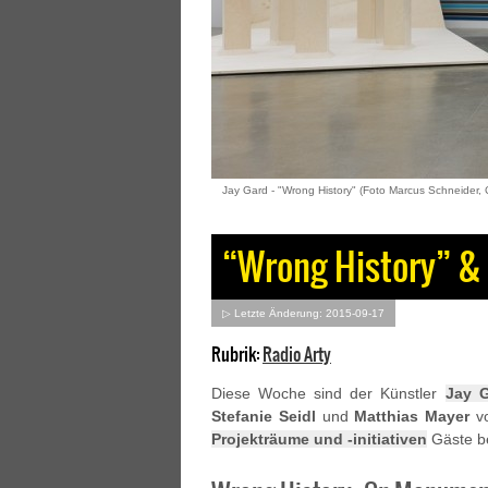
Jay Gard - "Wrong History" (Foto Marcus Schneider
“Wrong History” & “
▷ Letzte Änderung: 2015-09-17
Rubrik:
Radio Arty
Diese Woche sind der Künstler
Jay 
Stefanie Seidl
und
Matthias Mayer
v
Projekträume und -initiativen
Gäste be