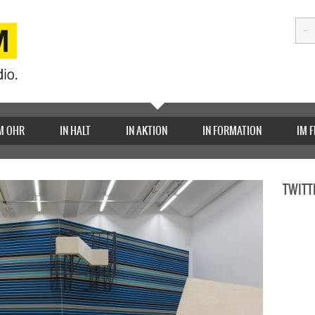
M OHR
IN HALT
IN AKTION
IN FORMATION
IM 
TWITT