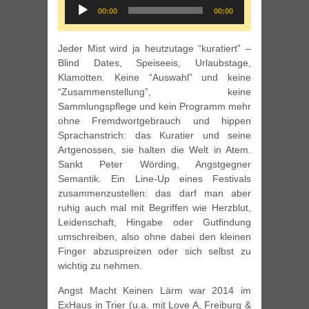
Audio
00:00
00:00
Player
Jeder Mist wird ja heutzutage “kuratiert” –
Blind Dates, Speiseeis, Urlaubstage,
Klamotten. Keine “Auswahl” und keine
“Zusammenstellung”, keine
Sammlungspflege und kein Programm mehr
ohne Fremdwortgebrauch und hippen
Sprachanstrich: das Kuratier und seine
Artgenossen, sie halten die Welt in Atem.
Sankt Peter Wörding, Angstgegner
Semantik. Ein Line-Up eines Festivals
zusammenzustellen: das darf man aber
ruhig auch mal mit Begriffen wie Herzblut,
Leidenschaft, Hingabe oder Gutfindung
umschreiben, also ohne dabei den kleinen
Finger abzuspreizen oder sich selbst zu
wichtig zu nehmen.
Angst Macht Keinen Lärm war 2014 im
ExHaus in Trier (u.a. mit Love A, Freiburg &