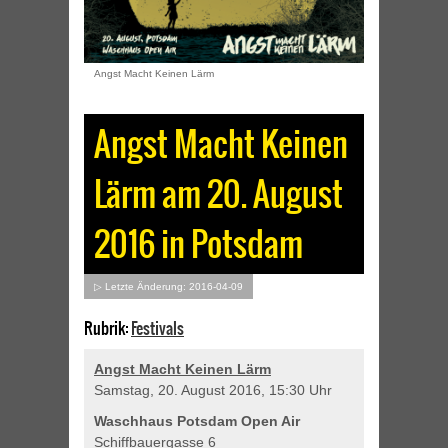
Angst Macht Keinen Lärm
Angst Macht Keinen
Lärm am 20. August
2016 in Potsdam
▷ Letzte Änderung: 2016-04-09
Rubrik:
Festivals
Angst Macht Keinen Lärm
Samstag, 20. August 2016, 15:30 Uhr
Waschhaus Potsdam Open Air
Schiffbauergasse 6