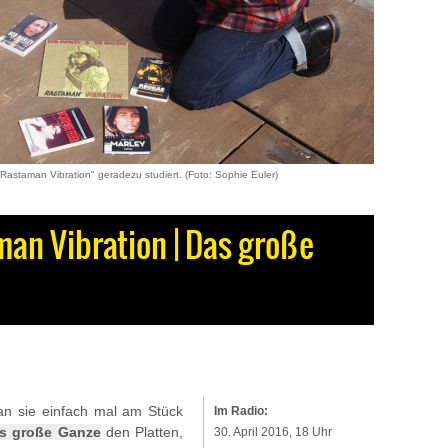
astaman Vibration" geradezu studiert. (Foto: Sophie Euler)
man Vibration | Das große
an sie einfach mal am Stück
Im Radio:
s große Ganze
den Platten,
30. April 2016, 18 Uhr