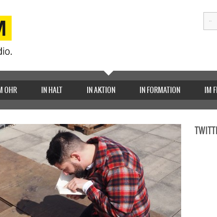
M OHR
IN HALT
IN AKTION
IN FORMATION
IM 
TWITT