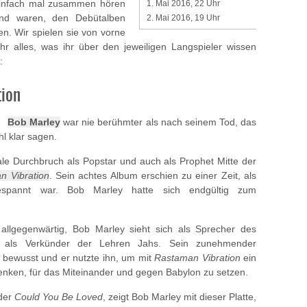
 einfach mal zusammen hören
1. Mai 2016, 22 Uhr
end waren, den Debütalben
2. Mai 2016, 19 Uhr
. Wir spielen sie von vorne
hr alles, was ihr über den jeweiligen Langspieler wissen
:
tion
Bob Marley
war nie berühmter als nach seinem Tod, das
l klar sagen.
le Durchbruch als Popstar und auch als Prophet Mitte der
n Vibration
. Sein achtes Album erschien zu einer Zeit, als
espannt war. Bob Marley hatte sich endgültig zum
allgegenwärtig, Bob Marley sieht sich als Sprecher des
 als Verkünder der Lehren Jahs. Sein zunehmender
s bewusst und er nutzte ihn, um mit
Rastaman Vibration
ein
enken, für das Miteinander und gegen Babylon zu setzen.
der
Could You Be Loved
, zeigt Bob Marley mit dieser Platte,