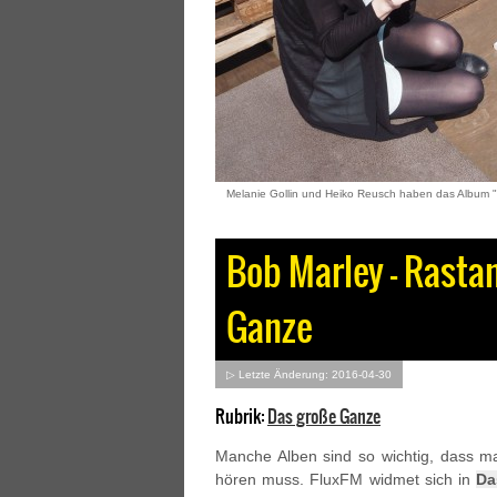
Melanie Gollin und Heiko Reusch haben das Album "R
Bob Marley – Rasta
Ganze
▷ Letzte Änderung: 2016-04-30
Rubrik:
Das große Ganze
Manche Alben sind so wichtig, dass m
hören muss. FluxFM widmet sich in
Da