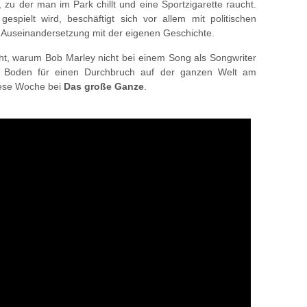
 zu der man im Park chillt und eine Sportzigarette raucht.
espielt wird, beschäftigt sich vor allem mit politischen
 Auseinandersetzung mit der eigenen Geschichte.
t, warum Bob Marley nicht bei einem Song als Songwriter
r Boden für einen Durchbruch auf der ganzen Welt am
diese Woche bei
Das große Ganze
.