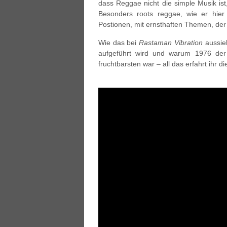
dass Reggae nicht die simple Musik ist,
Besonders roots reggae, wie er hier g
Postionen, mit ernsthaften Themen, der
Wie das bei
Rastaman Vibration
aussieh
aufgeführt wird und warum 1976 de
fruchtbarsten war – all das erfahrt ihr 