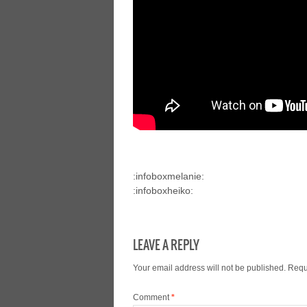
:infoboxmelanie:
:infoboxheiko:
LEAVE A REPLY
Your email address will not be published.
Requ
Comment
*