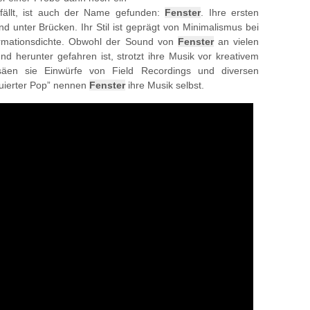
fällt, ist auch der Name gefunden:
Fenster
. Ihre ersten
und unter Brücken. Ihr Stil ist geprägt von Minimalismus bei
formationsdichte. Obwohl der Sound von
Fenster
an vielen
nd herunter gefahren ist, strotzt ihre Musik vor kreativem
säen sie Einwürfe von Field Recordings und diversen
uierter Pop” nennen
Fenster
ihre Musik selbst.