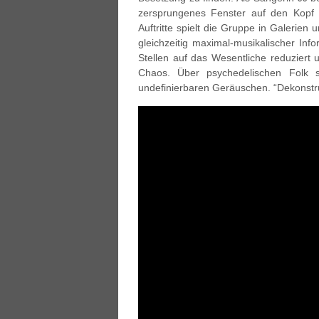
zersprungenes Fenster auf den Kopf 
Auftritte spielt die Gruppe in Galerien 
gleichzeitig maximal-musikalischer In
Stellen auf das Wesentliche reduziert u
Chaos. Über psychedelischen Folk 
undefinierbaren Geräuschen. “Dekonstr