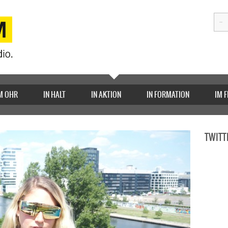
M OHR
IN HALT
IN AKTION
IN FORMATION
IM 
TWITT