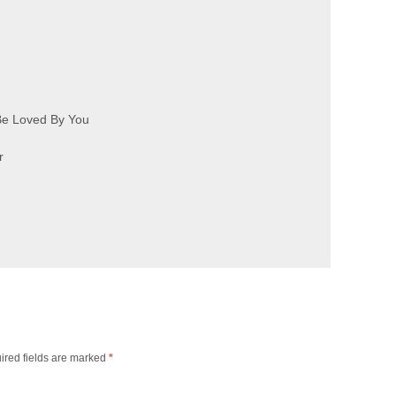
Be Loved By You
r
ired fields are marked
*