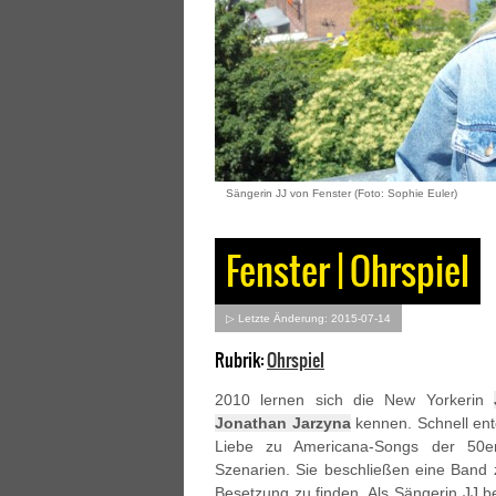
Sängerin JJ von Fenster (Foto: Sophie Euler)
Fenster | Ohrspiel
▷ Letzte Änderung: 2015-07-14
Rubrik:
Ohrspiel
2010 lernen sich die New Yorkerin
Jonathan Jarzyna
kennen. Schnell en
Liebe zu Americana-Songs der 50er
Szenarien. Sie beschließen eine Band 
Besetzung zu finden. Als Sängerin JJ b