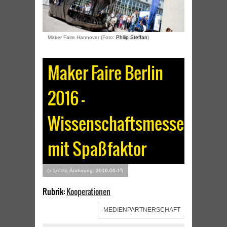
Maker Faire Hannover (Foto:
Philip Steffan
)
Maker Faire Berlin
2016 –
Wissenschaftsmesse
mit Spaßfaktor
▷ Letzte Änderung: 2016-06-15
Rubrik:
Kooperationen
MEDIENPARTNERSCHAFT