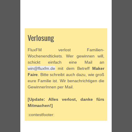
Verlosung
FluxFM verlost Familien-
Wochenendtickets. Wer gewinnen will,
schickt einfach eine Mail an
win@fluxfm.de
mit dem Betreff
Maker
Faire
. Bitte schreibt auch dazu, wie groß
eure Familie ist. Wir benachrichtigen die
GewinnerInnen per Mail.
[Update: Alles verlost, danke fürs
Mitmachen!]
:contestfooter: