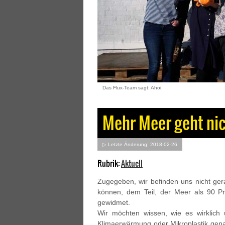
Das Flux-Team sagt: Ahoi.
Mehr Meer geht ni
▷ Letzte Änderung: 2018-02-26
Rubrik:
Aktuell
Zugegeben, wir befinden uns nicht ger
können, dem Teil, der Meer als 90 P
gewidmet.
Wir möchten wissen, wie es wirklich 
Klimaerwärmung oder Mikroplastik gen