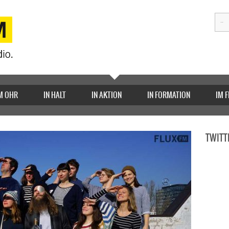
M OHR
IN HALT
IN AKTION
IN FORMATION
IM 
TWITT