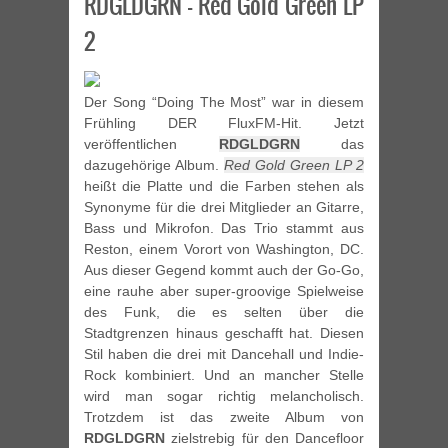
RDGLDGRN – Red Gold Green LP
2
Der Song “Doing The Most” war in diesem
Frühling DER FluxFM-Hit. Jetzt
veröffentlichen
RDGLDGRN
das
dazugehörige Album.
Red Gold Green LP 2
heißt die Platte und die Farben stehen als
Synonyme für die drei Mitglieder an Gitarre,
Bass und Mikrofon. Das Trio stammt aus
Reston, einem Vorort von Washington, DC.
Aus dieser Gegend kommt auch der Go-Go,
eine rauhe aber super-groovige Spielweise
des Funk, die es selten über die
Stadtgrenzen hinaus geschafft hat. Diesen
Stil haben die drei mit Dancehall und Indie-
Rock kombiniert. Und an mancher Stelle
wird man sogar richtig melancholisch.
Trotzdem ist das zweite Album von
RDGLDGRN
zielstrebig für den Dancefloor