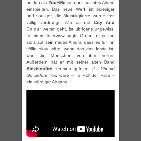
beiden als
You+Me
ein eher seichtes Album
einspielten. Das neue Werk ist bluesiger
und souliger, die Akustikgitarre wurde fast
völlig verdrängt. Wie es mit
City And
Colour
weiter geht, ist übrigens ungewiss.
In einem Interview sagte Green, er sei so
stolz auf sein neues Album, dass es für ihn
völlig okay wäre, wenn das das letzte ist,
was die Menschen von ihm hören.
Außerdem hat er mit seiner alten Band
Alexisonfire
Reunion gefeiert.
If I Should
Go Before You
wäre – im Fall der Fälle –
ein würdiger Abgang.