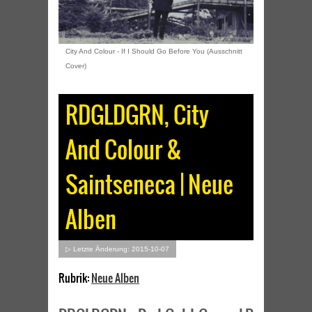
City And Colour - If I Should Go Before You (Ausschnitt
Cover)
RDGLDGRN, City
And Colour &
Saintseneca | Neue
Alben
▷ Letzte Änderung: 2015-10-07
Rubrik:
Neue Alben