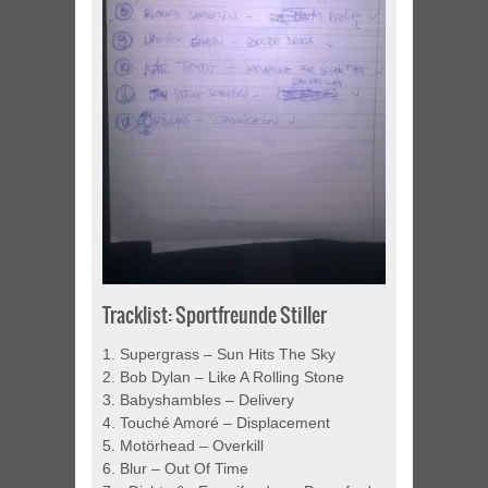
Tracklist: Sportfreunde Stiller
1. Supergrass – Sun Hits The Sky
2. Bob Dylan – Like A Rolling Stone
3. Babyshambles – Delivery
4. Touché Amoré – Displacement
5. Motörhead – Overkill
6. Blur – Out Of Time