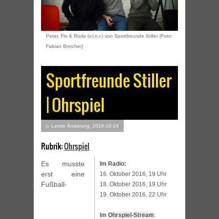
Peter, Flo & Rüde (v.l.n.r.) von Sportfreunde Stiller (Foto:
Fabian Broicher)
Sportfreunde Stiller
| Ohrspiel
▷ Letzte Änderung: 2016-10-18
Rubrik:
Ohrspiel
Es musste
Im Radio:
erst eine
16. Oktober 2016, 19 Uhr
Fußball-
18. Oktober 2016, 19 Uhr
19. Oktober 2016, 22 Uhr
Im
Ohrspiel-Stream
: