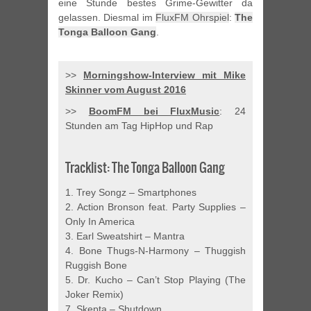
eine Stunde bestes Grime-Gewitter da
gelassen. Diesmal im
FluxFM Ohrspiel
:
The
Tonga Balloon Gang
.
>>
Morningshow-Interview mit Mike
Skinner vom August 2016
>>
BoomFM bei FluxMusic
: 24
Stunden am Tag HipHop und Rap
Tracklist: The Tonga Balloon Gang
1. Trey Songz – Smartphones
2. Action Bronson feat. Party Supplies –
Only In America
3. Earl Sweatshirt – Mantra
4. Bone Thugs-N-Harmony – Thuggish
Ruggish Bone
5. Dr. Kucho – Can’t Stop Playing (The
Joker Remix)
7. Skepta – Shutdown