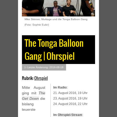
Mike Skinner, Murkage und die Tonga Balloon Gang
(Foto: Sophie Euler)
The Tonga Balloon
Gang | Ohrspiel
▷ Letzte Änderung: 2016-08-18
Rubrik:
Ohrspiel
Mitte August
Im Radio:
ging mit
The
21. August 2016, 19 Uhr
Get Down
die
23. August 2016, 19 Uhr
bislang
24. August 2016, 22 Uhr
teuerste
Im
Ohrspiel-Stream
: