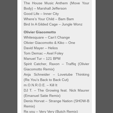
The House Music Anthem (Move Your
Body) – Marshall Jefferson
Good Life – Inner City
Where’s Your Child – Bam Bam
Bird In A Gilded Cage – Jungle Wonz
Olivier Giacomotto
Whitesquare – Can’t Change
Olivier Giacomotto & Kiko – One
David Mayer – Helios
Tom Demac – Axel Foley
Manuel Tur – 121 BPM
Spirit Catcher, Raxon – Traffiq (Olivier
Giacomotto Remix)
Anja Schneider – Lovetube Thinking
(Re.You’s Back to Back Cut)
m.O.N.R.O.E. – Kill It
DJ T. – The Growing feat. Nick Maurer
(Emanuel Satie Remix)
Denis Horvat – Strange Nation (SHOW-B
Remix)
Re.you – Very Very (Butch Remix)