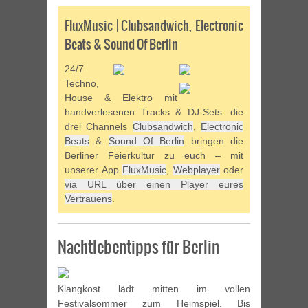
FluxMusic | Clubsandwich, Electronic
Beats & Sound Of Berlin
24/7
Techno,
House & Elektro mit
handverlesenen Tracks & DJ-Sets: die
drei Channels
Clubsandwich
,
Electronic
Beats
&
Sound Of Berlin
bringen die
Berliner Feierkultur zu euch – mit
unserer App
FluxMusic
,
Webplayer
oder
via URL über einen Player eures
Vertrauens
.
Nachtlebentipps für Berlin
Klangkost lädt mitten im vollen
Festivalsommer zum Heimspiel. Bis