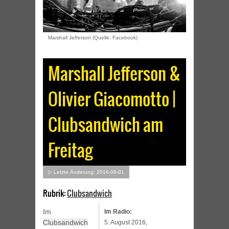
Marshall Jefferson (Quelle: Facebook)
Marshall Jefferson &
Olivier Giacomotto |
Clubsandwich am
Freitag
▷ Letzte Änderung: 2016-08-01
Rubrik:
Clubsandwich
Im
Im Radio:
Clubsandwich
5. August 2016,