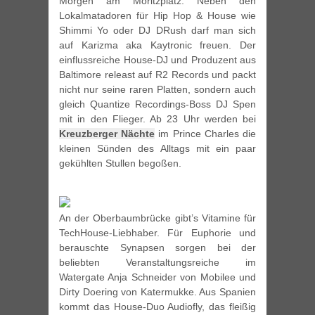
Morgen am Moritzplatz. Neben den
Lokalmatadoren für Hip Hop & House wie
Shimmi Yo oder DJ DRush darf man sich
auf Karizma aka Kaytronic freuen. Der
einflussreiche House-DJ und Produzent aus
Baltimore releast auf R2 Records und packt
nicht nur seine raren Platten, sondern auch
gleich Quantize Recordings-Boss DJ Spen
mit in den Flieger. Ab 23 Uhr werden bei
Kreuzberger Nächte
im Prince Charles die
kleinen Sünden des Alltags mit ein paar
gekühlten Stullen begoßen.
An der Oberbaumbrücke gibt’s Vitamine für
TechHouse-Liebhaber. Für Euphorie und
berauschte Synapsen sorgen bei der
beliebten Veranstaltungsreiche im
Watergate Anja Schneider von Mobilee und
Dirty Doering von Katermukke. Aus Spanien
kommt das House-Duo Audiofly, das fleißig